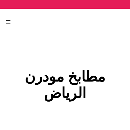
O
p
e
n
M
e
n
u
مطابخ مودرن
الرياض