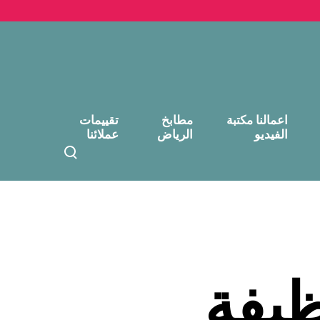
اعمالنا مكتبة
مطابخ
تقييمات
الفيديو
الرياض
عملائنا
T
o
g
g
l
e
s
e
يفة
a
r