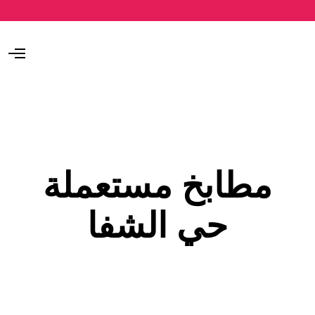
O
p
e
n
M
e
n
u
مطابخ مستعملة
حي الشفا