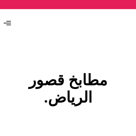
O
p
e
n
M
e
n
u
مطابخ قصور
الرياض.