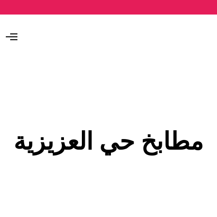
O
p
e
n
M
e
n
u
مطابخ حي العزيزية