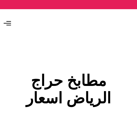
O
p
e
n
M
e
n
u
مطابخ حراج
الرياض اسعار