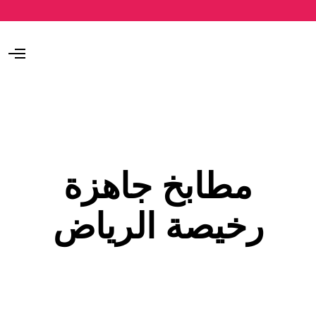
O
p
e
n
M
e
n
u
مطابخ جاهزة
رخيصة الرياض