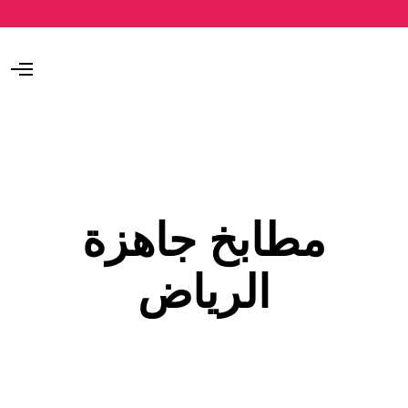
O
p
e
n
M
e
n
u
مطابخ جاهزة
الرياض