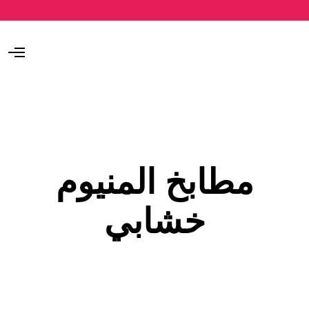
O
p
e
n
M
e
n
u
مطابخ المنيوم
خشابي