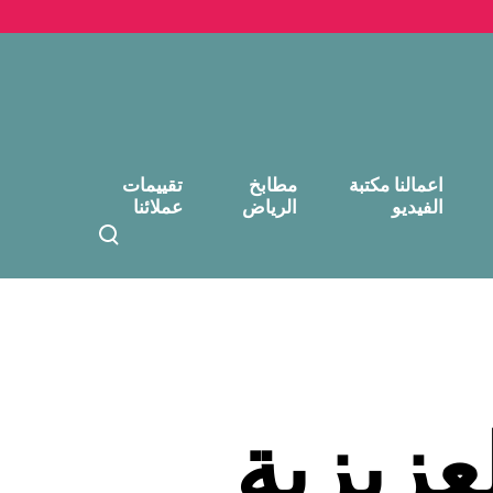
اعمالنا مكتبة
مطابخ
تقييمات
الفيديو
الرياض
عملائنا
T
o
g
g
l
e
s
e
عزيزية
a
r