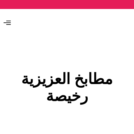
O
p
e
n
M
e
n
u
مطابخ العزيزية
رخيصة