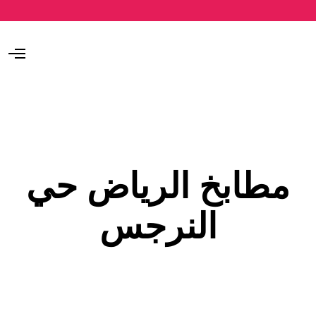
O
p
e
n
M
e
n
u
مطابخ الرياض حي
النرجس