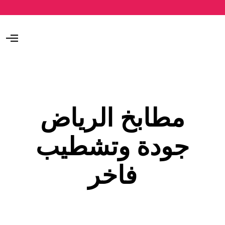
O
p
e
n
M
e
n
u
مطابخ الرياض
جودة وتشطيب
فاخر