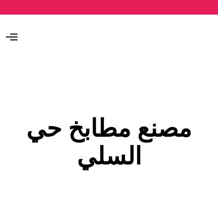
O
p
e
n
M
e
n
u
مصنع مطابخ حي
السلي