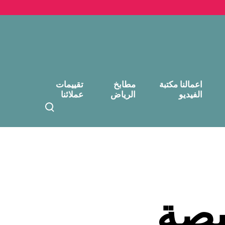
اعمالنا مكتبة
مطابخ
تقييمات
الفيديو
الرياض
عملائنا
T
o
g
g
l
e
s
e
يصة
a
r