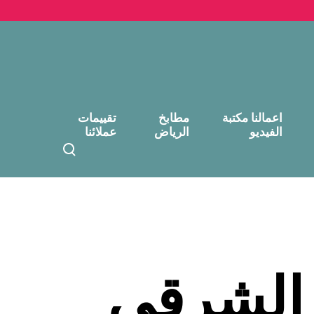
اعمالنا مكتبة
مطابخ
تقييمات
الفيديو
الرياض
عملائنا
T
o
g
g
l
e
s
e
 الشرقي
a
r