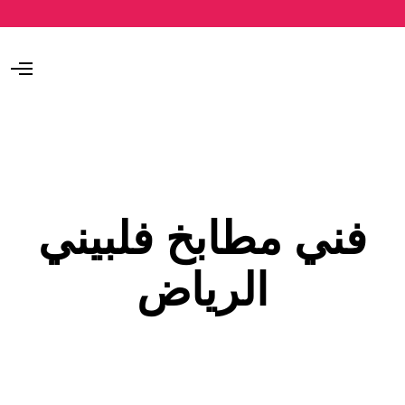
O
p
e
n
M
e
n
u
فني مطابخ فلبيني
الرياض