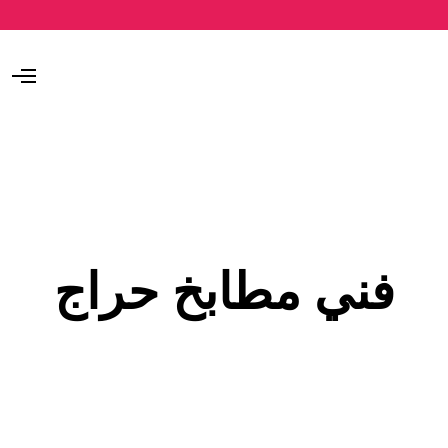
O
p
e
n
M
e
n
u
فني مطابخ حراج