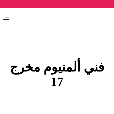
O
p
e
n
M
e
n
u
فني ألمنيوم مخرج
17