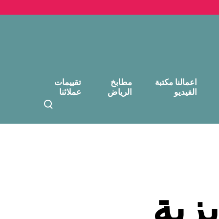
اعمالنا مكتبة
مطابخ
تقييمات
الفيديو
الرياض
عملائنا
T
o
g
g
l
e
s
e
زية
a
r