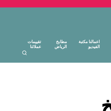
اعمالنا مكتبة
مطابخ
تقييمات
الفيديو
الرياض
عملائنا
T
o
g
g
l
e
s
e
خ
a
r