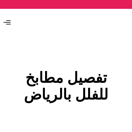
O
p
e
n
M
e
n
u
تفصيل مطابخ
للفلل بالرياض