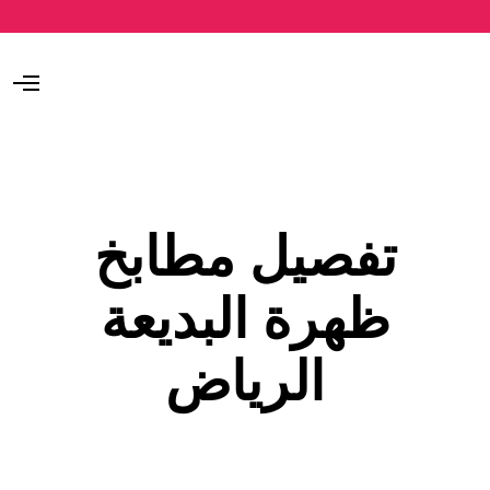
O
p
e
n
M
e
n
u
تفصيل مطابخ
ظهرة البديعة
الرياض