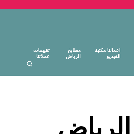
اعمالنا مكتبة
مطابخ
تقييمات
الفيديو
الرياض
عملائنا
T
o
g
g
l
e
s
e
لرياض
a
r