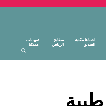
اعمالنا مكتبة
مطابخ
تقييمات
الفيديو
الرياض
عملائنا
T
o
g
g
l
e
s
e
طيبة
a
r