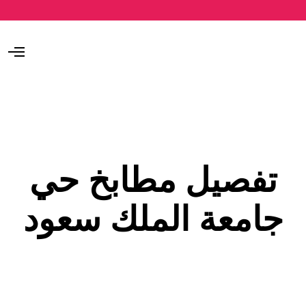
O
p
e
n
M
e
n
u
تفصيل مطابخ حي
جامعة الملك سعود