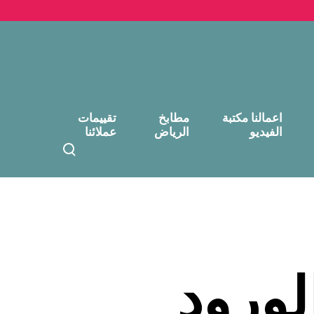
اعمالنا مكتبة
مطابخ
تقييمات
الفيديو
الرياض
عملائنا
T
o
g
g
l
e
s
e
ورود
a
r