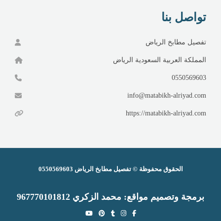
تواصل بنا
تفصيل مطابخ الرياض
المملكة العربية السعودية الرياض
0550569603
info@matabikh-alriyad.com
https://matabikh-alriyad.com
الحقوق محفوظة ©
تفصيل مطابخ الرياض
0550569603
برمجة وتصميم
مواقع
:
محمد الزكري 9
67770101812
Y
P
T
I
F
o
i
u
n
a