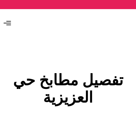
O
p
e
n
M
e
n
u
تفصيل مطابخ حي
العزيزية