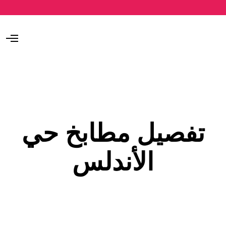
O
p
e
n
M
e
n
u
تفصيل مطابخ حي
الأندلس