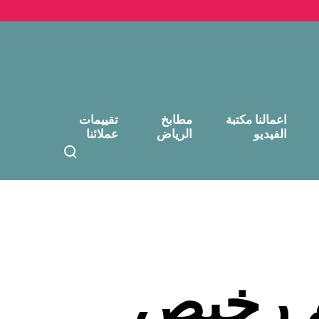
اعمالنا مكتبة
مطابخ
تقييمات
الفيديو
الرياض
عملائنا
T
o
g
g
l
e
s
e
م رخيص
a
r