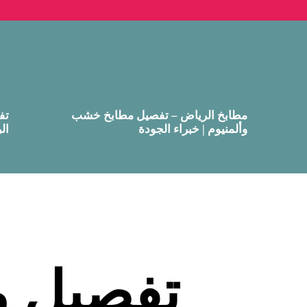
مطابخ الرياض – تفصيل مطابخ خشب
تف
وألمنيوم | خبراء الجودة
ال
تفصيل م