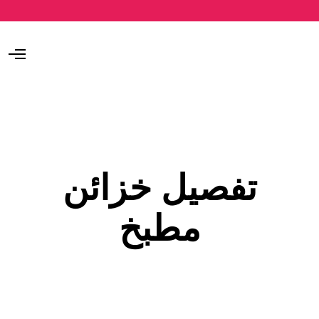
O
p
e
n
M
e
n
u
تفصيل خزائن
مطبخ