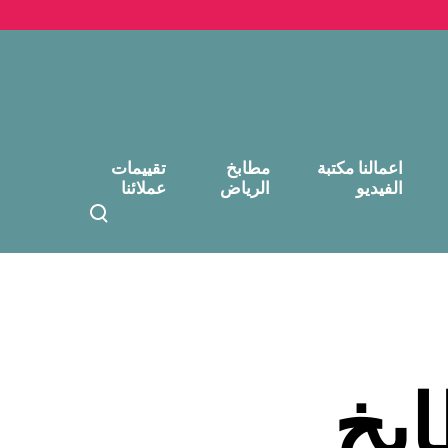
اعمالنا مكتبة
مطابخ
تقييمات
الفيديو
الرياض
عملائنا
T
o
g
g
l
e
s
e
ابخ
a
r