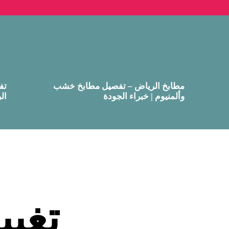
مطابخ الرياض – تفصيل مطابخ خشب
تف
وألمنيوم | خبراء الجودة
ال
تغيي