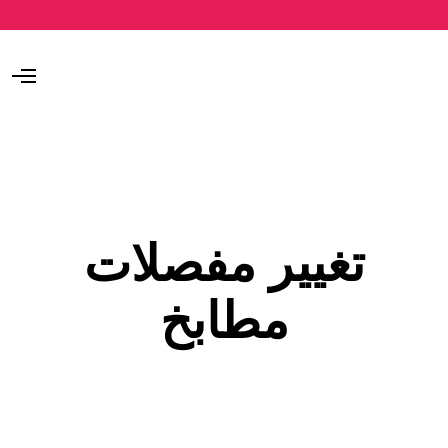
O
p
e
n
M
e
n
u
تغيير مفصلات
مطابخ