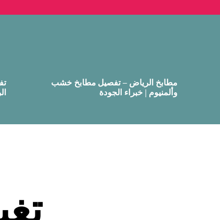
مطابخ الرياض – تفصيل مطابخ خشب
تف
وألمنيوم | خبراء الجودة
ال
تغي