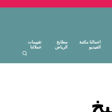
اعمالنا مكتبة
مطابخ
تقييمات
الفيديو
الرياض
عملائنا
T
o
g
g
l
e
s
e
بخ
a
r