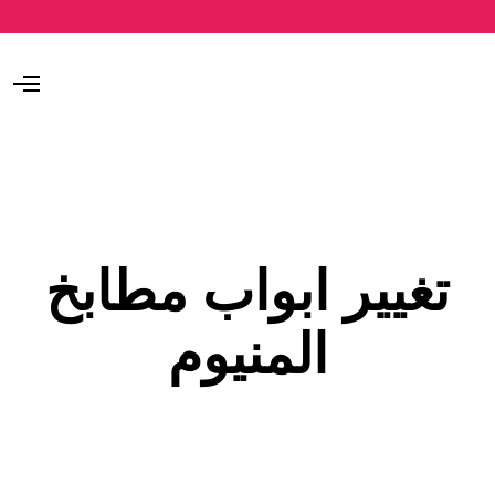
O
p
e
n
M
e
n
u
تغيير ابواب مطابخ
المنيوم