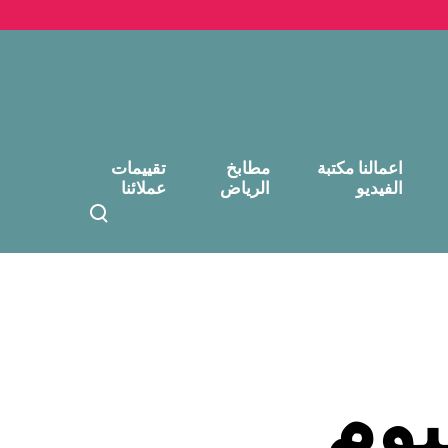
اعمالنا مكتبة
مطابخ
تقييمات
الفيديو
الرياض
عملائنا
T
o
g
g
l
e
s
e
يوم
a
r