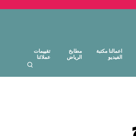
اعمالنا مكتبة
مطابخ
تقييمات
الفيديو
الرياض
عملائنا
T
o
g
g
l
e
s
e
a
r