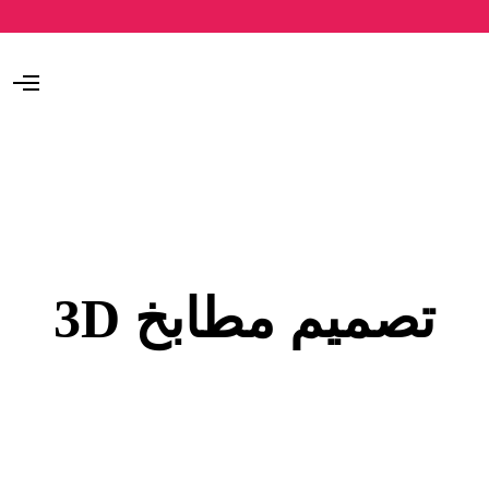
O
p
e
n
M
e
n
u
تصميم مطابخ 3D