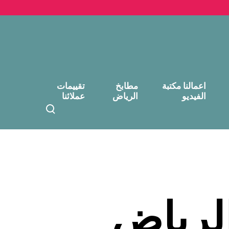
اعمالنا مكتبة
مطابخ
تقييمات
الفيديو
الرياض
عملائنا
T
o
g
g
l
e
s
e
لرياض
a
r