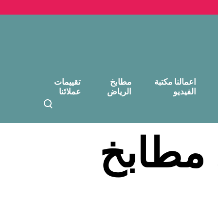
اعمالنا مكتبة
مطابخ
تقييمات
الفيديو
الرياض
عملائنا
T
o
g
مطابخ
g
l
e
s
e
a
r