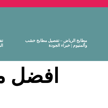
مطابخ الرياض – تفصيل مطابخ خشب
تف
وألمنيوم | خبراء الجودة
ال
افضل م