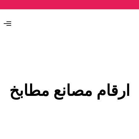
O
p
e
n
M
e
n
u
ارقام مصانع مطابخ