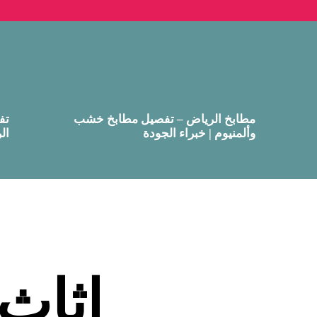
مطابخ الرياض – تفصيل مطابخ خشب
تف
وألمنيوم | خبراء الجودة
ال
اثاث