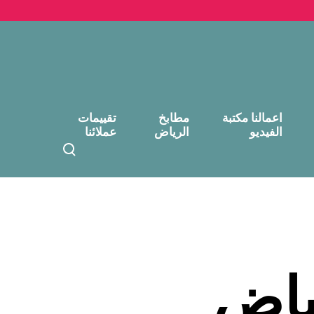
اعمالنا مكتبة
مطابخ
تقييمات
الفيديو
الرياض
عملائنا
T
o
g
g
l
e
s
e
ياض
a
r