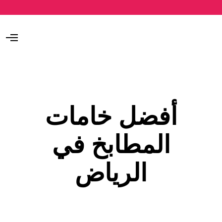
O
p
e
n
M
e
n
u
أفضل خامات
المطابخ في
الرياض