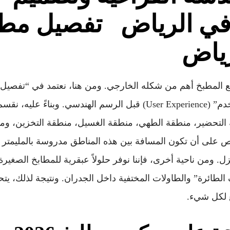
 في الرياض
تفصيل مطا
ياض
يع المطبخ أهم من شكله الخارجي. ومن هنا، نعتمد في “تفصيل
دراسة “تجارب المستخدم” (User Experience) قبل الرسم الهندسي. وب
التحضير، منطقة الطهي، منطقة الغسيل، منطقة التخزين، ومنط
 على أن تكون المسافة بين هذه المناطق مدروسة بالمليمتر 
زل. ومن ناحية أخرى، فإننا نوفر حلولاً عبقرية للمطابخ الصغ
الطائرة” والطاولات المختفية داخل الجدران. ونتيجة لذلك، يت
 لكل شيء.