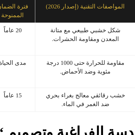
المواصفات التقنية (إصدار 2026)
فترة الضما
الممنوحة
شكل خشبي طبيعي مع متانة
20 عاماً
المعدن ومقاومة الحشرات.
مقاومة للحرارة حتى 1000 درجة
مدى الحياة
مئوية وضد الأحماض.
خشب رقائقي معالج بغراء بحري
15 عاماً
ضد الغمر في الماء.
لهندسة الفراغية وتصميم 