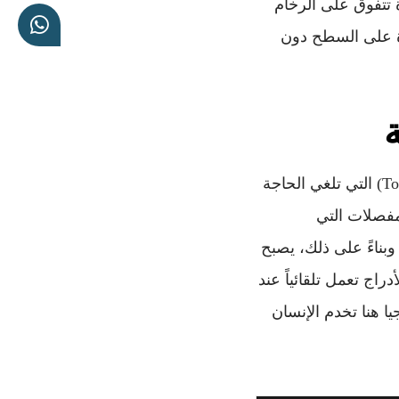
 تتفوق على الرخام
رة على السطح دون
وعلاوة على ذلك، فإننا نعتمد في عام 2026 على أنظمة “الفتح باللمس” (Touch-to-Open) التي تلغي الحاجة
لمفصلات التي
وبناءً على ذلك، يصبح
اج تعمل تلقائياً عند
ا هنا تخدم الإنسان