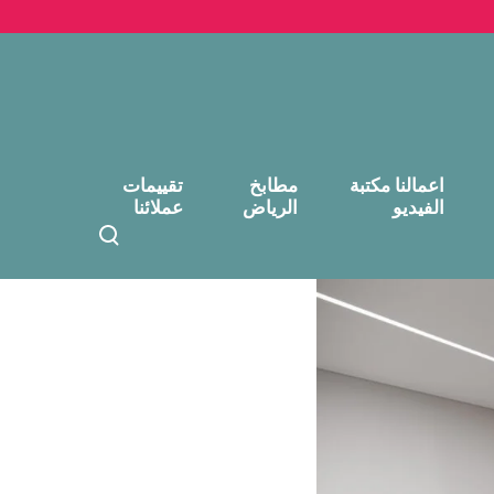
اعمالنا مكتبة
مطابخ
تقييمات
الفيديو
الرياض
عملائنا
T
o
g
g
l
e
s
e
a
r