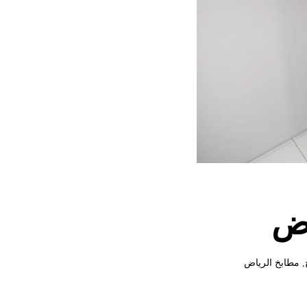
c
h
m
o
d
a
l
,
مطابخ الرياض