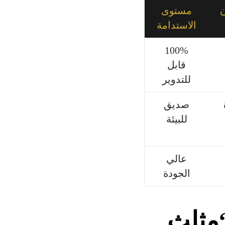
ن
مستوى
الاستدامة
100%
قابل
للتدوير
صديق
للبيئة
عالي
الجودة
“مثلث