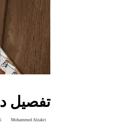
تفصيل ديكور م
Mohammed Alzakri
26 فب