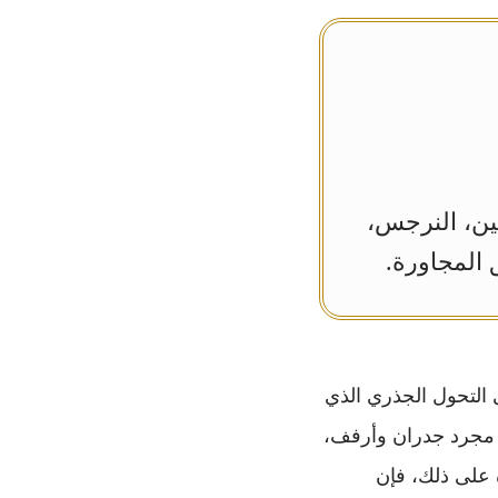
طين، النرجس،
 المجاورة.
ى التحول الجذري الذي
خ مجرد جدران وأرفف،
الرفاهية التكنولوجية التي تنشدها رؤية 2030. وعلاوة على ذلك، فإن