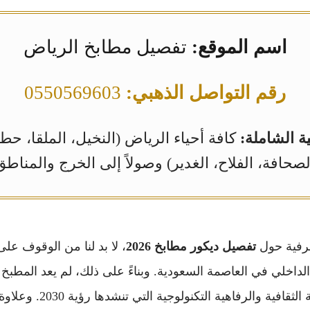
اسم الموقع:
تفصيل مطابخ الرياض
رقم التواصل الذهبي:
0550569603
ة الشاملة:
كافة أحياء الرياض (النخيل، الملقا، ح
لصحافة، الفلاح، الغدير) وصولاً إلى الخرج والمناطق
عرفية حول
تفصيل ديكور مطابخ 2026
، لا بد لنا من الوقوف عل
لداخلي في العاصمة السعودية. وبناءً على ذلك، لم يعد المطب
بل أصبح انعكاساً للهوية الثقافية و