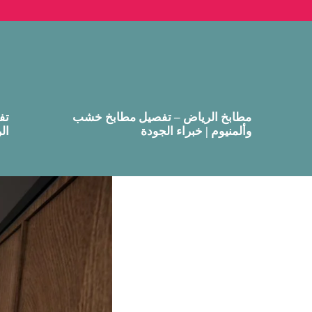
مطابخ الرياض – تفصيل مطابخ خشب
تف
وألمنيوم | خبراء الجودة
ال