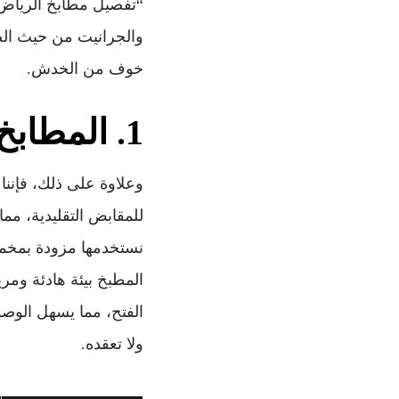
“تفصيل مطابخ الرياض”
والجرانيت من حيث الص
خوف من الخدش.
1. المطابخ الذكية والأنظمة الهيدروليكية
للمقابض التقليدية، مما
نستخدمها مزودة بمخمدات
المطبخ بيئة هادئة ومري
الفتح، مما يسهل الوصو
ولا تعقده.