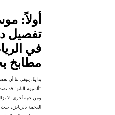
أولاً: م
تفصيل ديك
مطابخ ب
“ألمنيوم النانو” قد تص
الفخمة بالرياض، حيث ي