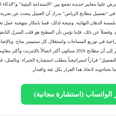
تطور في عام 2026 فرض علينا معايير جديدة تجمع بين “الاستدامة البيئية” و”ال
 في “تفصيل مطابخ الرياض” ندرك أن العميل يبحث عن تجربة اس
بلمسة الدهان النهائية. ونتيجة لذلك، قمنا بابتكار منهجية عمل ت
ع. وفضلاً عن ذلك، فإننا نؤمن بأن المطبخ هو قلب المنزل الناب
حية في توزيع المساحات واستغلال كل سنتيمتر متاح. وبالإضاف
الاتجاهات العالمية تشير إلى أن مطابخ 2026 ستكون أكثر اتصالاً بالإنتر
فصيل” قراراً استراتيجياً يتطلب استشارة الخبراء. وبالمثل، فإ
تحتاجونه لاتخاذ هذا القرار بكل ثقة واقتدار.
الواتساب (استشارة مجانية)