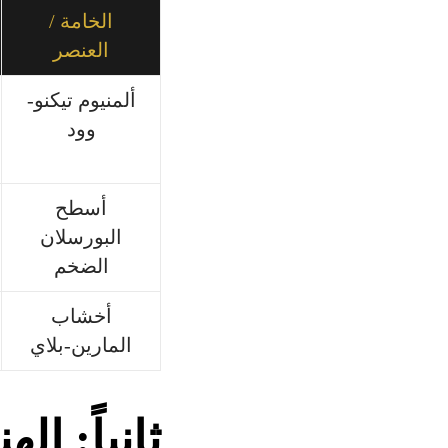
الخامة /
العنصر
ألمنيوم تيكنو-
وود
أسطح
البورسلان
الضخم
أخشاب
المارين-بلاي
ثانياً: ا