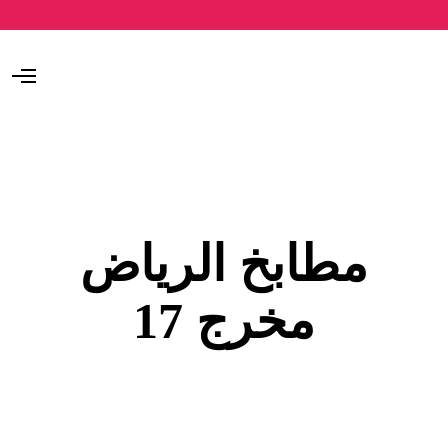
O
p
e
n
M
e
n
u
مطابخ الرياض
مخرج 17