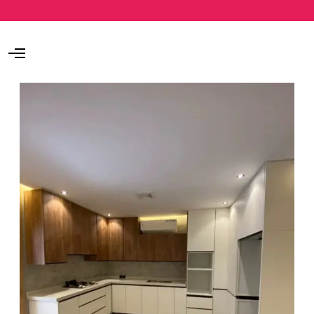
O
p
e
n
M
e
n
u