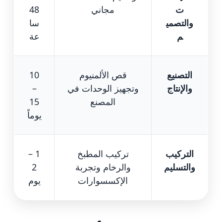
ت
مجاني
48
والتصمي
سا
م
عة
التصنيع
قص الألمنيوم
10
والإنتاج
وتجهيز الوحدات في
–
المصنع
15
يوماً
التركيب
تركيب المطبخ
1 –
والتسليم
والرخام وتجربة
2
الإكسسوارات
يوم