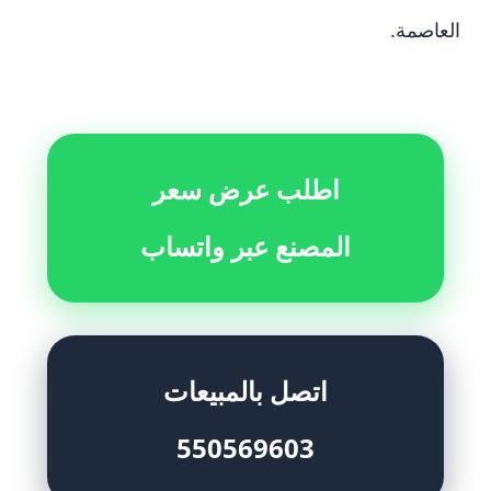
العاصمة.
اطلب عرض سعر
المصنع عبر واتساب
اتصل بالمبيعات
550569603