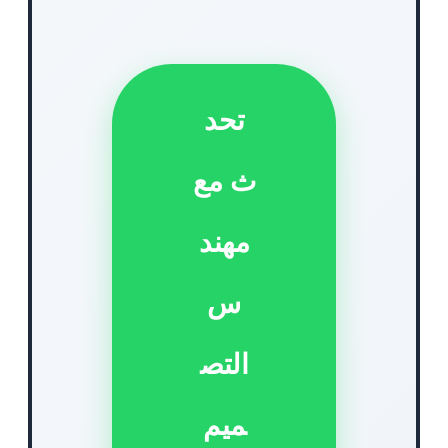
تحد
ث مع
مهند
س
التص
ميم