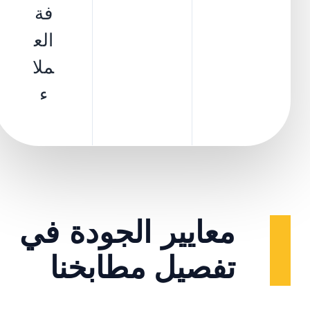
فة
الع
ملا
ء
معايير الجودة في
تفصيل مطابخنا