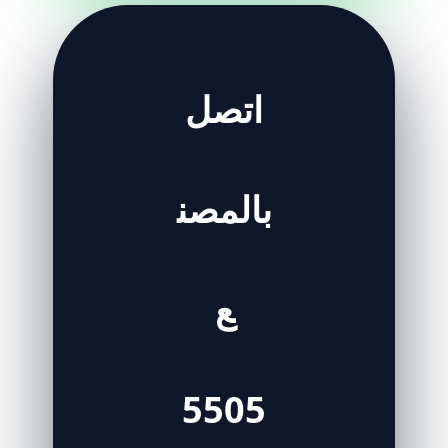
اتصل
بالمصن
ع
5505