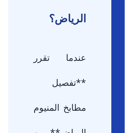
الرياض؟
عندما تقرر
**تفصيل
مطابخ المنيوم
الرياض** من