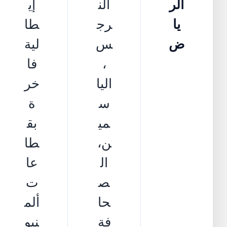
الر
الن
إي
يا
رج
طا
ض
س
لية
،
فا
اليا
خر
س
ة
مي
بق
ن،
طا
ال
عا
ص
ت
حا
ألم
فة
نيو