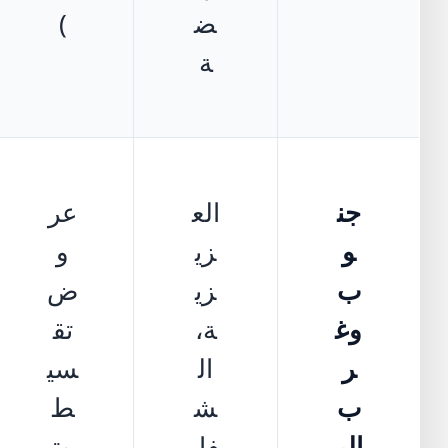
ض
)
ة
جن
الع
عر
و
زي
و
ب
زي
ض
وغ
ة،
تق
ر
ال
سي
ب
ش
ط
الر
فا،
وت