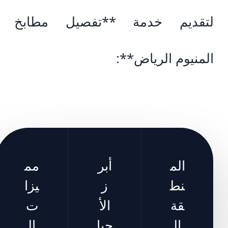
لتقديم خدمة **تفصيل مطابخ
المنيوم الرياض**:
الم
أبر
مم
نط
ز
يزا
قة
الأ
ت
ال
حيا
ال