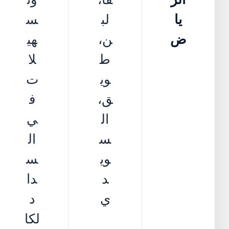
يا
لب
س
ض
ن،
هي
ط
لا
وي
ت
ق،
ف
ال
ي
س
ال
وي
س
د
دا
ي
د
لكا