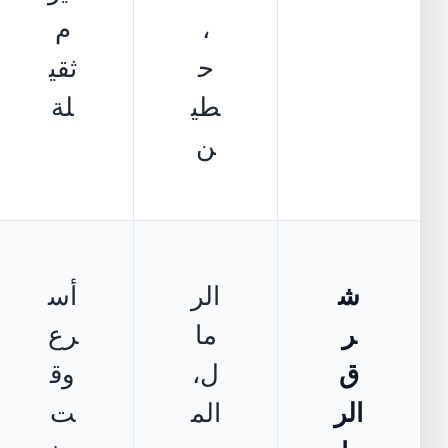
،
م
ح
ثقي
طي
لة
ن
ش
الر
أس
ر
ما
رع
ق
ل،
وق
الر
الم
ت