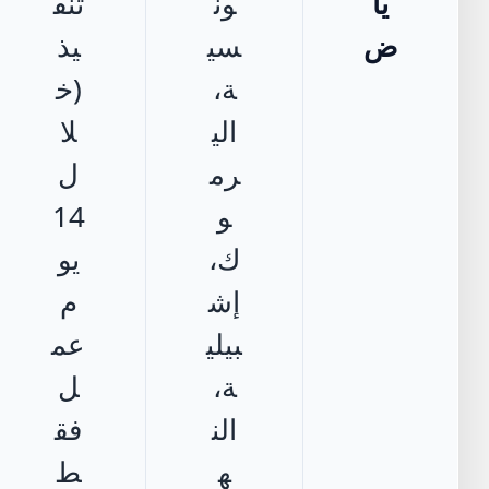
يا
ون
تنف
ض
سي
يذ
ة،
(خ
الي
لا
رم
ل
و
14
ك،
يو
إش
م
بيلي
عم
ة،
ل
الن
فق
ه
ط