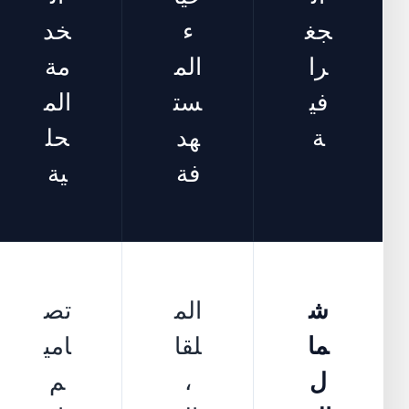
جغ
ء
خد
را
الم
مة
في
ست
الم
ة
هد
حل
فة
ية
ش
الم
تص
ما
لقا
امي
ل
،
م