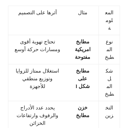
المع
مثال
أثرها على التصميم
لوم
ة
نوع
مطابخ
تحتاج تهوية أقوى
الم
امريكية
ومسارات حركة أوسع
طبخ
مفتوحة
شك
مطابخ
استغلال ممتاز للزوايا
ل
على
وتوزيع منطقي
الم
شكل l
للأجهزة
طبخ
التخ
خزن
يحدد عدد الأدراج
زين
مطابخ
والرفوف وارتفاعات
الخزائن