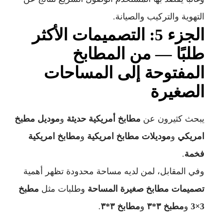
التهوية والتركيب والصيانة.
الجزء 5: التصميمات الأكثر
طلبًا — من المطابخ
المفتوحة إلى المساحات
الصغيرة
يبحث كثيرون عن
مطابخ أمريكية حديثة
و
موديل مطبخ
امريكي
و
موديلات مطابخ امريكية
و
مطابخ امريكية
فخمة
.
وفي المقابل، لمن لديه مساحة محدودة تظهر أهمية
تصميمات مطابخ صغيرة المساحة
وطلبات مثل
مطبخ
3×3
و
مطبخ ٣*٣
و
مطابخ ٣*٣
.