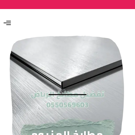
O
p
e
n
M
e
n
u